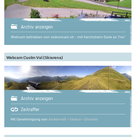
Archiv anzeigen
Webcam betrieben von sedruncam.ch - mit herzlichem Dank an Trix!
Webcam Cuolm Val (Skiarena)
Archiv anzeigen
Zeitraffer
Mit Genehmigung von
Andermatt + Sedrun + Disentis