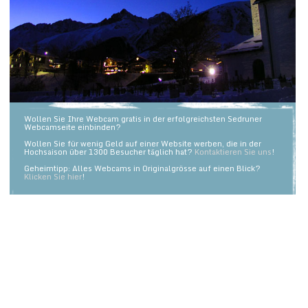
Wollen Sie Ihre Webcam gratis in der erfolgreichsten Sedruner
Webcamseite einbinden?
Wollen Sie für wenig Geld auf einer Website werben, die in der
Hochsaison über 1300 Besucher täglich hat?
Kontaktieren Sie uns
!
Geheimtipp: Alles Webcams in Originalgrösse auf einen Blick?
Klicken Sie hier
!
Willkommen auf unserer Webcamsammlung! Klicken Sie auf die Bilder, um
eine grössere Fassung zu sehen. Alle Cams haben auch ein Bildarchiv.