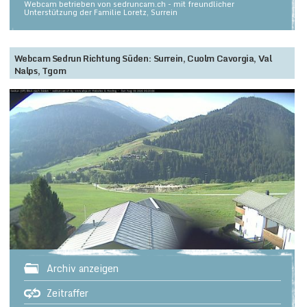
Webcam betrieben von sedruncam.ch - mit freundlicher
Unterstützung der Familie Loretz, Surrein
Webcam Sedrun Richtung Süden: Surrein, Cuolm Cavorgia, Val
Nalps, Tgom
Archiv anzeigen
Zeitraffer