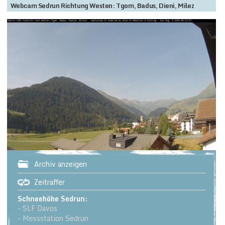
Webcam Sedrun Richtung Westen: Tgom, Badus, Dieni, Milez
Archiv anzeigen
Zeitraffer
Schneehöhe Sedrun:
- SLF Davos
- Messstation Sedrun