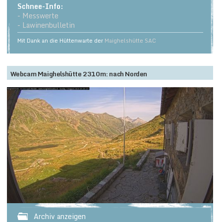
Schnee-Info:
- Messwerte
- Lawinenbulletin
Mit Dank an die Hüttenwarte der
Maighelshütte SAC
Webcam Maighelshütte 2310m: nach Norden
Archiv anzeigen