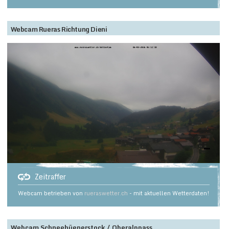
Webcam Rueras Richtung Dieni
Zeitraffer
Webcam betrieben von
rueraswetter.ch
- mit aktuellen Wetterdaten!
Webcam Schneehüenerstock / Oberalppass