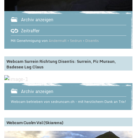
Archiv anzeigen
Zeitraffer
Mit Genehmigung von
Andermatt + Sedrun + Disentis
Webcam Surrein Richtung Disentis: Surrein, Piz Muraun,
Badesee Lag Claus
Archiv anzeigen
Webcam betrieben von sedruncam.ch - mit herzlichem Dank an Trix!
Webcam Cuolm Val (Skiarena)