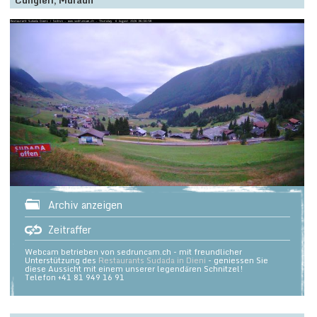
Cungieri, Muraun
Archiv anzeigen
Zeitraffer
Webcam betrieben von sedruncam.ch - mit freundlicher
Unterstützung des
Restaurants Sudada in Dieni
- geniessen Sie
diese Aussicht mit einem unserer legendären Schnitzel!
Telefon +41 81 949 16 91