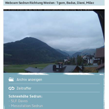
Webcam Sedrun Richtung Westen: Tgom, Badus, Dieni, Milez
Archiv anzeigen
Zeitraffer
Schneehöhe Sedrun:
- SLF Davos
- Messstation Sedrun