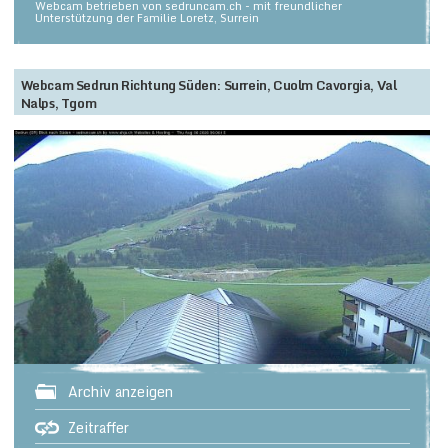
Webcam betrieben von sedruncam.ch - mit freundlicher
Unterstützung der Familie Loretz, Surrein
Webcam Sedrun Richtung Süden: Surrein, Cuolm Cavorgia, Val
Nalps, Tgom
Archiv anzeigen
Zeitraffer