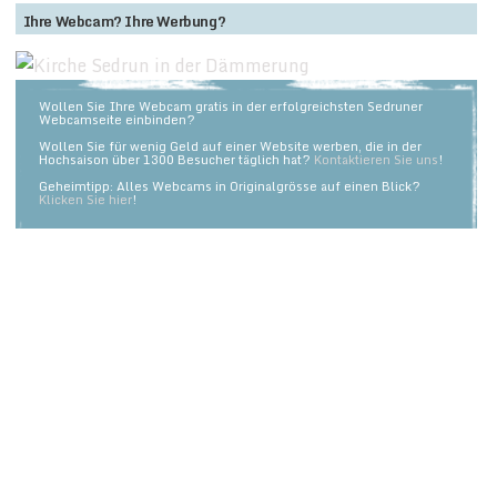
Ihre Webcam? Ihre Werbung?
Wollen Sie Ihre Webcam gratis in der erfolgreichsten Sedruner
Webcamseite einbinden?
Wollen Sie für wenig Geld auf einer Website werben, die in der
Hochsaison über 1300 Besucher täglich hat?
Kontaktieren Sie uns
!
Geheimtipp: Alles Webcams in Originalgrösse auf einen Blick?
Klicken Sie hier
!
Willkommen auf unserer Webcamsammlung! Klicken Sie auf die Bilder, um
eine grössere Fassung zu sehen. Alle Cams haben auch ein Bildarchiv.